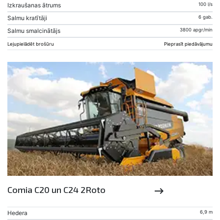
Izkraušanas ātrums
100 l/s
Salmu kratītāji
6 gab.
Salmu smalcinātājs
3800 apgr/min
Lejupielādēt brošūru
Pieprasīt piedāvājumu
Comia C20 un C24 2Roto
keyboard_backspace
Hedera
6,9 m