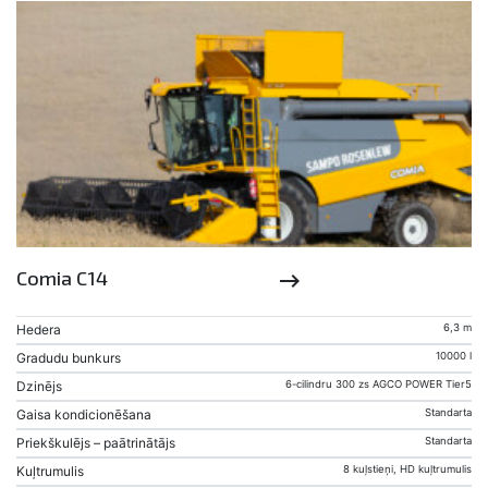
Comia C14
keyboard_backspace
Hedera
6,3 m
Gradudu bunkurs
10000 l
Dzinējs
6-cilindru 300 zs AGCO POWER Tier5
Gaisa kondicionēšana
Standarta
Priekškulējs – paātrinātājs
Standarta
Kuļtrumulis
8 kuļstieņi, HD kuļtrumulis