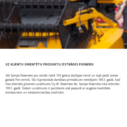
UZ KLIENTU ORIENTĒTU PRODUKTU IZSTRĀDES PIONIERIS
SIA Sampo Rosenlew jau vairāk nekā 150 gadus darbojas vienā un tajā pašā zemes
gabalā Pori centrā. Tās rūpnieciskās darbības pirmsākumi meklējami 1853. gadā, kad
tika dibināts ģimenes uzņēmums Oy W. Rosenlew Ab. Sampo Rosenlew tika dibināts
1991. gadā. Šodien uzņēmums ir pazīstams visā pasaulē ar augstas kvalitātes
kombainiem un mežsaimniecības mašīnām.