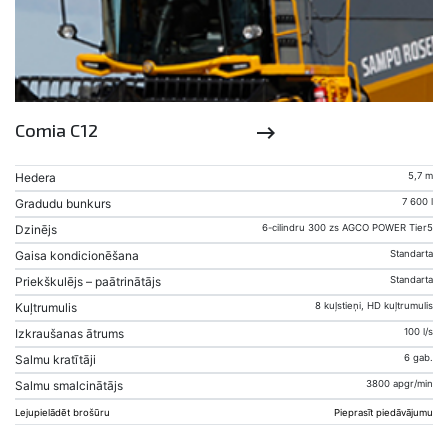
Comia C12
keyboard_backspace
Hedera
5,7 m
Gradudu bunkurs
7 600 l
Dzinējs
6-cilindru 300 zs AGCO POWER Tier5
Gaisa kondicionēšana
Standarta
Priekškulējs – paātrinātājs
Standarta
Kuļtrumulis
8 kuļstieņi, HD kuļtrumulis
Izkraušanas ātrums
100 l/s
Salmu kratītāji
6 gab.
Salmu smalcinātājs
3800 apgr/min
Lejupielādēt brošūru
Pieprasīt piedāvājumu