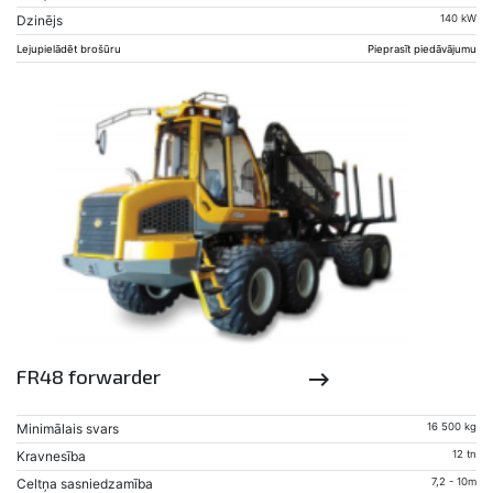
Dzinējs
140 kW
Lejupielādēt brošūru
Pieprasīt piedāvājumu
FR48 forwarder
keyboard_backspace
Minimālais svars
16 500 kg
Kravnesība
12 tn
Celtņa sasniedzamība
7,2 - 10m