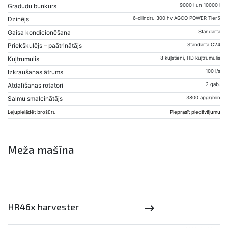
Gradudu bunkurs
9000 l un 10000 l
Dzinējs
6-cilindru 300 hv AGCO POWER Tier5
Gaisa kondicionēšana
Standarta
Priekškulējs – paātrinātājs
Standarta C24
Kuļtrumulis
8 kuļstieņi, HD kuļtrumulis
Izkraušanas ātrums
100 l/s
Atdalīšanas rotatori
2 gab.
Salmu smalcinātājs
3800 apgr/min
Lejupielādēt brošūru
Pieprasīt piedāvājumu
Meža mašīna
HR46x harvester
keyboard_backspace