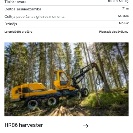
Tipisks svars
8000-9 500 kg
Celtņa sasniedzamība
7,1 m
Celtņa pacelšanas griezes moments
55 kNm
Dzinējs
140 kW
Lejupielādēt brošūru
Pieprasīt piedāvājumu
HR86 harvester
keyboard_backspace