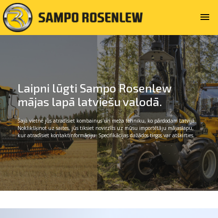
menu
Laipni lūgti Sampo Rosenlew
mājas lapā latviešu valodā.
Šajā vietnē jūs atradīsiet kombainus un meža tehniku, ko pārdodam Latvijā.
Noklikšķinot uz saites, jūs tiksiet novirzīts uz mūsu importētāju mājaslapu,
kur atradīsiet kontaktinformāciju. Specifikācijas dažādos tirgos var atšķirties.