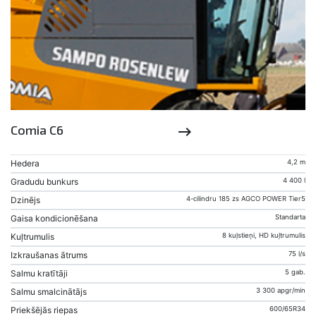
Comia C6
keyboard_backspace
Hedera
4,2 m
Gradudu bunkurs
4 400 l
Dzinējs
4-cilindru 185 zs AGCO POWER Tier5
Gaisa kondicionēšana
Standarta
Kuļtrumulis
8 kuļstieņi, HD kuļtrumulis
Izkraušanas ātrums
75 l/s
Salmu kratītāji
5 gab.
Salmu smalcinātājs
3 300 apgr/min
Priekšējās riepas
600/65R34