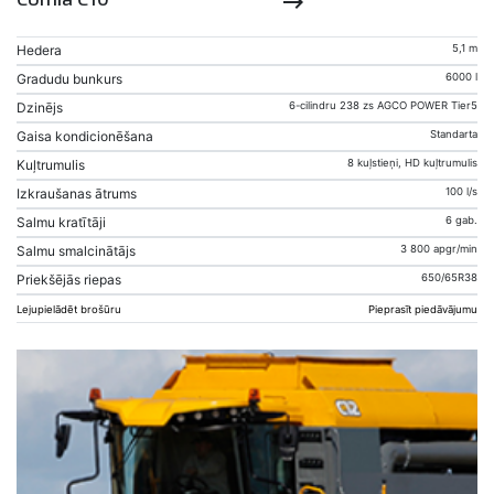
keyboard_backspace
Hedera
5,1 m
Gradudu bunkurs
6000 l
Dzinējs
6-cilindru 238 zs AGCO POWER Tier5
Gaisa kondicionēšana
Standarta
Kuļtrumulis
8 kuļstieņi, HD kuļtrumulis
Izkraušanas ātrums
100 l/s
Salmu kratītāji
6 gab.
Salmu smalcinātājs
3 800 apgr/min
Priekšējās riepas
650/65R38
Lejupielādēt brošūru
Pieprasīt piedāvājumu