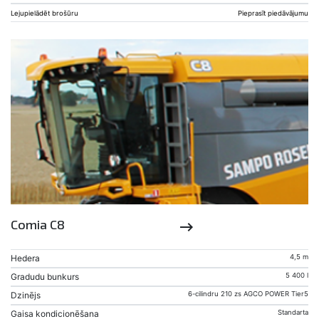
Lejupielādēt brošūru
Pieprasīt piedāvājumu
Comia C8
keyboard_backspace
Hedera
4,5 m
Gradudu bunkurs
5 400 l
Dzinējs
6-cilindru 210 zs AGCO POWER Tier5
Gaisa kondicionēšana
Standarta