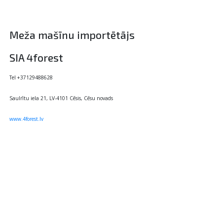
Meža mašīnu importētājs
SIA 4forest
Tel +37129488628
Saulrītu iela 21, LV-4101 Cēsis, Cēsu novads
www.4forest.lv