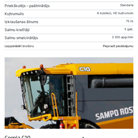
Priekškulējs – paātrinātājs
Standarta
Kuļtrumulis
8 kuļstieņi, HD kuļtrumulis
Izkraušanas ātrums
75 l/s
Salmu kratītāji
5 gab.
Salmu smalcinātājs
3 300 apgr/min
Lejupielādēt brošūru
Pieprasīt piedāvājumu
Comia C10