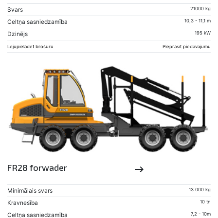
Svars
21000 kg
Celtņa sasniedzamība
10,3 - 11,1 m
Dzinējs
195 kW
Lejupielādēt brošūru
Pieprasīt piedāvājumu
FR28 forwader
keyboard_backspace
Minimālais svars
13 000 kg
Kravnesība
10 tn
Celtņa sasniedzamība
7,2 - 10m