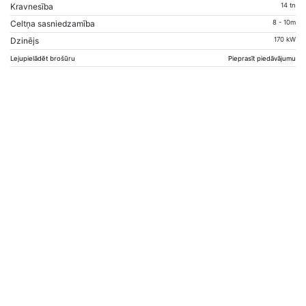
Kravnesība
14 tn
Celtņa sasniedzamība
8 - 10m
Dzinējs
170 kW
Lejupielādēt brošūru
Pieprasīt piedāvājumu