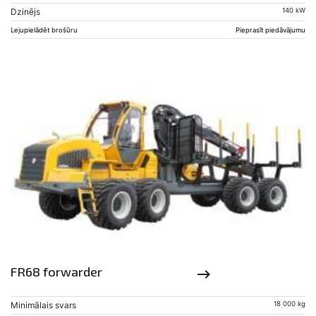
Dzinējs
140 kW
Lejupielādēt brošūru
Pieprasīt piedāvājumu
FR68 forwarder
keyboard_backspace
Minimālais svars
18 000 kg