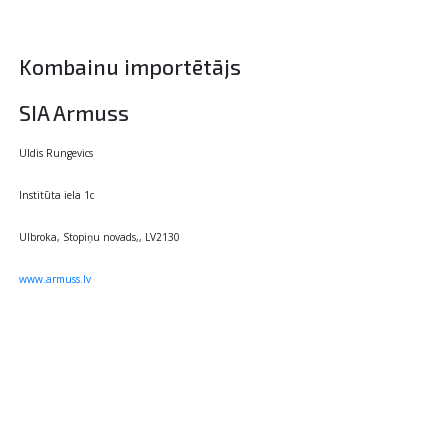
Kombainu importētājs
SIA Armuss
Uldis Rungevics
Institūta iela 1c
Ulbroka, Stopiņu novads,, LV2130
www.armuss.lv