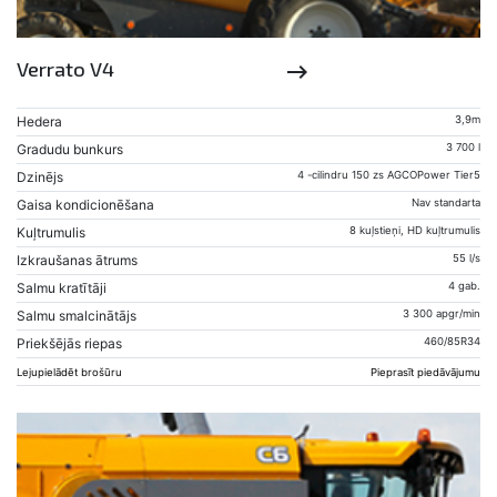
Verrato V4
keyboard_backspace
Hedera
3,9m
Gradudu bunkurs
3 700 l
Dzinējs
4 -cilindru 150 zs AGCOPower Tier5
Gaisa kondicionēšana
Nav standarta
Kuļtrumulis
8 kuļstieņi, HD kuļtrumulis
Izkraušanas ātrums
55 l/s
Salmu kratītāji
4 gab.
Salmu smalcinātājs
3 300 apgr/min
Priekšējās riepas
460/85R34
Lejupielādēt brošūru
Pieprasīt piedāvājumu