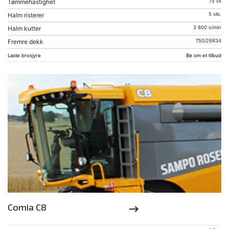
Tømmehastighet
75 l/s
Halm risterer
5 stk.
Halm kutter
3 800 o/min
Fremre dekk
750/26R34
Laste brosjyre
Be om et tilbud
Comia C8
keyboard_backspace