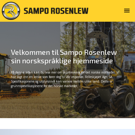
menu
Velkommen til Sampo Rosenlew
sin norskspråklige hjemmeside
På denne siden kan du lese mer om skurtreskere for det norske markedet. Vi
har lagt inn en lenke som fører deg til vår importør, Felleskjøpet Agri SA.
Spesifikasjonene og utstyrsnivå kan variere mellom ulike land. Dette er
grunnspesifikasjonene for det norske markedet.