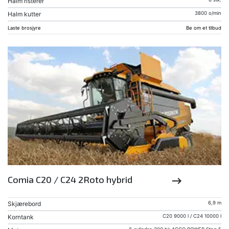
Halm risterer
Halm kutter
3800 o/min
Laste brosjyre
Be om et tilbud
Comia C20 / C24 2Roto hybrid
keyboard_backspace
Skjærebord
6,9 m
Korntank
C20 9000 l / C24 10000 l