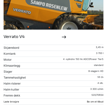
Verrato V4
keyboard_backspace
Skjærebord
3,45 m
Korntank
3 700 l
Motor
4 -sylindre 150 hk AGCOPower Tier5
Klimaanlegg
standard
Slager
8-slagjern HD
Tømmehastighet
55 l/s
Halm risterer
4 stk.
Halm kutter
3 300 o/min
Fremre dekk
520/70R34
Laste brosjyre
Be om et tilbud