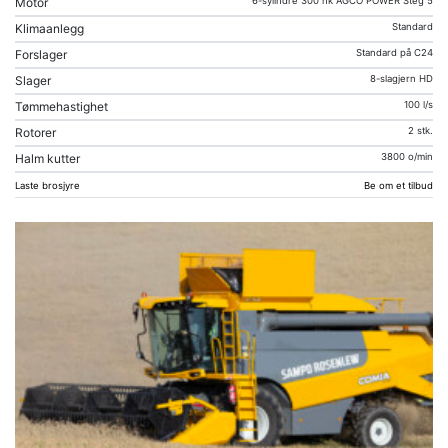
Motor
6-sylindre 300 hk AGCO POWER Steg 5
Klimaanlegg
Standard
Forslager
Standard på C24
Slager
8-slagjern HD
Tømmehastighet
100 l/s
Rotorer
2 stk.
Halm kutter
3800 o/min
Laste brosjyre
Be om et tilbud