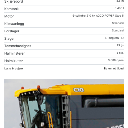
Skjærebord
4,5 m
Korntank
5 400 l
Motor
6-sylindre 210 hk AGCO POWER Steg 5
Klimaanlegg
Standard
Forslager
Standard
Slager
8 -slagjern HD
Tømmehastighet
75 l/s
Halm risterer
5 stk.
Halm kutter
3 800 o/min
Laste brosjyre
Be om et tilbud