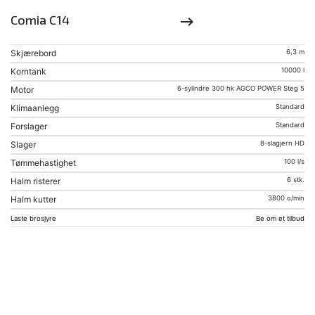
Comia C14
keyboard_backspace
Skjærebord
6,3 m
Korntank
10000 l
Motor
6-sylindre 300 hk AGCO POWER Steg 5
Klimaanlegg
Standard
Forslager
Standard
Slager
8-slagjern HD
Tømmehastighet
100 l/s
Halm risterer
6 stk.
Halm kutter
3800 o/min
Laste brosjyre
Be om et tilbud