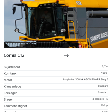
Comia C12
keyboard_backspace
Skjærebord
5,7 m
Korntank
7 600 l
Motor
6-sylindre 300 hk AGCO POWER Steg 5
Klimaanlegg
Standard
Forslager
Standard
Slager
8-slagjern HD
Tømmehastighet
100 l/s
6 stk.