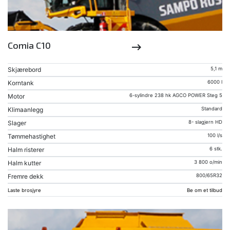
Comia C10
keyboard_backspace
Skjærebord
5,1 m
Korntank
6000 l
Motor
6-sylindre 238 hk AGCO POWER Steg 5
Klimaanlegg
Standard
Slager
8- slagjern HD
Tømmehastighet
100 l/s
Halm risterer
6 stk.
Halm kutter
3 800 o/min
Fremre dekk
800/65R32
Laste brosjyre
Be om et tilbud