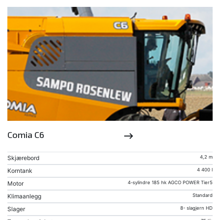
Comia C6
keyboard_backspace
Skjærebord
4,2 m
Korntank
4 400 l
Motor
4-sylindre 185 hk AGCO POWER Tier5
Klimaanlegg
Standard
Slager
8- slagjern HD