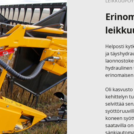
LEIKKUUPÖY
Erino
leikk
Helposti kytk
ja täyshydrau
laonnostokel
hydraulinen 
erinomaisen 
Oli kasvusto
kehittelyn t
selvittää sen
syöttöruuvil
koneen syöttö
saatavilla o
sänkiautomat