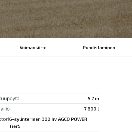
Voimansiirto
Puhdistaminen
kuupöytä
5,7 m
säiliö
7 600 l
tori
6-sylinterinen 300 hv AGCO POWER
Tier5