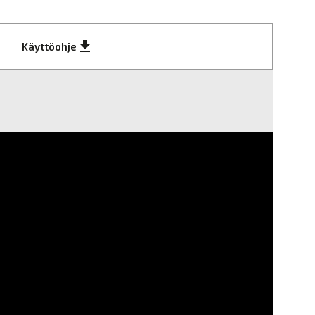
get_app
Käyttöohje