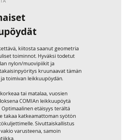
TÄ
maiset
uupöydät
ettävä, kiitosta saanut geometria 
liset toiminnot. Hyväksi todetut 
an nylon/muovipiikit ja 
takaisinpyöritys kruunaavat tämän 
ja toimivan leikkuupöydän.

 korkeaa tai matalaa, vuosien 
uloksena COMIAn leikkuupöytä 
. Optimaalinen etäisyys terältä 
le takaa katkeamattoman syötön 
kuljettimelle. Sivuttaiskallistus  
n vakio varusteena, samoin 
iikka. 