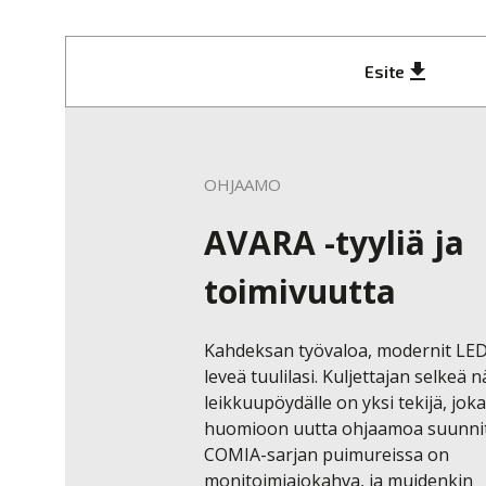
get_app
Esite
OHJAAMO
AVARA -tyyliä ja
toimivuutta
Kahdeksan työvaloa, modernit LED-
leveä tuulilasi. Kuljettajan selkeä n
leikkuupöydälle on yksi tekijä, joka 
huomioon uutta ohjaamoa suunnitel
COMIA-sarjan puimureissa on 
monitoimiajokahva, ja muidenkin 