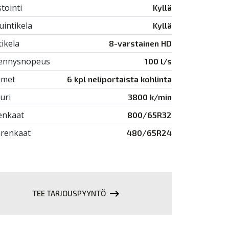
tointi
Kyllä
uintikela
Kyllä
tikela
8-varstainen HD
ennysnopeus
100 l/s
imet
6 kpl neliportaista kohlinta
uri
3800 k/min
enkaat
800/65R32
renkaat
480/65R24
keyboard_backspace
TEE TARJOUSPYYNTÖ