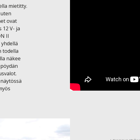
la mietitty. 
kuten 
t ovat 
12 V- ja 
 II 
yhdellä 
 todella 
lla näkee 
upöydän 
valot. 
näytössä 
myös 