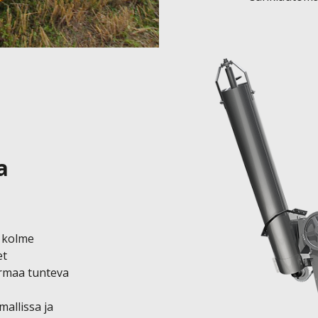
a
kolme 
t 
rmaa tunteva 
allissa ja 