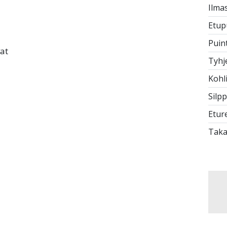
Ilmas
Etup
Puin
vat
Tyhj
Kohl
Silpp
Etur
Taka