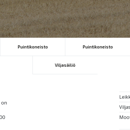
Puintikoneisto
Puintikoneisto
Viljasäiliö
Leik
 on
Vilja
100
Moot