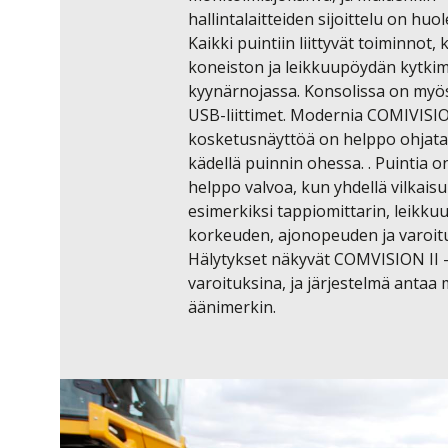
hallintalaitteiden sijoittelu on huolel
Kaikki puintiin liittyvät toiminnot, 
koneiston ja leikkuupöydän kytkime
kyynärnojassa. Konsolissa on myös 
USB-liittimet. Modernia COMIVISION
kosketusnäyttöä on helppo ohjata 
kädellä puinnin ohessa. . Puintia on
helppo valvoa, kun yhdellä vilkaisu
esimerkiksi tappiomittarin, leikku
korkeuden, ajonopeuden ja varoitus
Hälytykset näkyvät COMVISION II -
varoituksina, ja järjestelmä antaa 
äänimerkin.