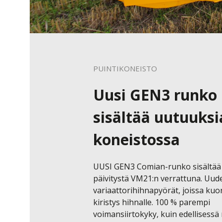
PUINTIKONEISTO
Uusi GEN3 runko
sisältää uutuuksi
koneistossa
UUSI GEN3 Comian-runko sisältää 
päivitystä VM21:n verrattuna. Uude
variaattorihihnapyörät, joissa kuo
kiristys hihnalle. 100 % parempi 
voimansiirtokyky, kuin edellisessä m