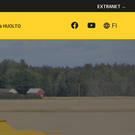
EXTRANET
→
language
FI
& HUOLTO