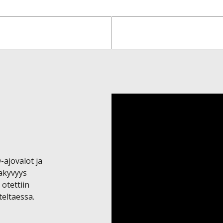
ajovalot ja 
äkyvyys 
otettiin 
taessa.  