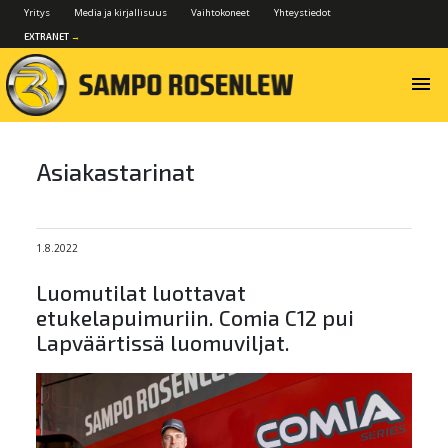
Yritys
Media ja kirjallisuus
Vaihtokoneet
Yhteystiedot
EXTRANET
→
menu
Asiakastarinat
1.8.2022
Luomutilat luottavat
etukelapuimuriin. Comia C12 pui
Lapväärtissä luomuviljat.