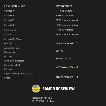
LEIKKUUPUIMURIT
METSÄKONEET
Verrato V4
HR46x harvesteri
Comia C6
HR56 harvesteri
Comia C8
FR28 kuormatraktori
Comia C10
FR48 kuormatraktori
COMIA C12
HR86 harvesteri
COMIA C14
FR68 kuormatraktori
Comia C24 2Roto
MEDIA
VARAOSAT & HUOLTO
Asiakastarinat
YRITYS
Kampanjat
Uutiset
YHTEYSTIEDOT
Lehdistötiedotteet
Kuvat ja videot
keyboard_backspace
VERKKOKAUPPA
Esitteet
Käyttöohjeet ja varaosakirjat
keyboard_backspace
SAMPO-VERKKO
Logot
Konepajanranta 2
28100 PORI, Finland