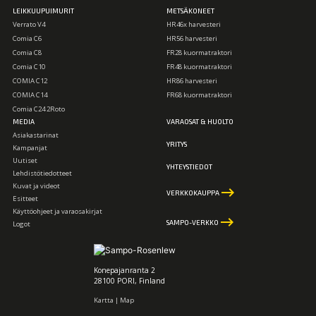
LEIKKUUPUIMURIT
METSÄKONEET
Verrato V4
HR46x harvesteri
Comia C6
HR56 harvesteri
Comia C8
FR28 kuormatraktori
Comia C10
FR48 kuormatraktori
COMIA C12
HR86 harvesteri
COMIA C14
FR68 kuormatraktori
Comia C24 2Roto
MEDIA
VARAOSAT & HUOLTO
Asiakastarinat
YRITYS
Kampanjat
Uutiset
YHTEYSTIEDOT
Lehdistötiedotteet
Kuvat ja videot
keyboard_backspace
VERKKOKAUPPA
Esitteet
Käyttöohjeet ja varaosakirjat
keyboard_backspace
SAMPO-VERKKO
Logot
Konepajanranta 2
28100 PORI, Finland
Kartta | Map