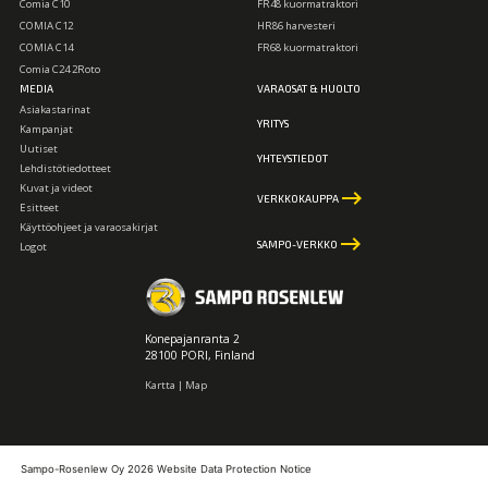
Comia C10
FR48 kuormatraktori
COMIA C12
HR86 harvesteri
COMIA C14
FR68 kuormatraktori
Comia C24 2Roto
MEDIA
VARAOSAT & HUOLTO
Asiakastarinat
YRITYS
Kampanjat
Uutiset
YHTEYSTIEDOT
Lehdistötiedotteet
Kuvat ja videot
keyboard_backspace
VERKKOKAUPPA
Esitteet
Käyttöohjeet ja varaosakirjat
keyboard_backspace
SAMPO-VERKKO
Logot
Konepajanranta 2
28100 PORI, Finland
Kartta | Map
Sampo-Rosenlew Oy 2026
Website Data Protection Notice