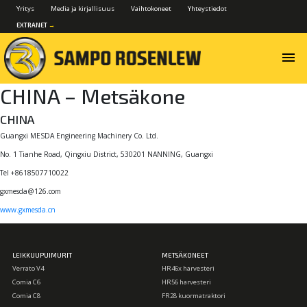
Yritys
Media ja kirjallisuus
Vaihtokoneet
Yhteystiedot
EXTRANET
→
menu
CHINA – Metsäkone
CHINA
Guangxi MESDA Engineering Machinery Co. Ltd.
No. 1 Tianhe Road, Qingxiu District, 530201 NANNING, Guangxi
Tel +8618507710022
gxmesda@126.com
www.gxmesda.cn
LEIKKUUPUIMURIT
METSÄKONEET
Verrato V4
HR46x harvesteri
Comia C6
HR56 harvesteri
Comia C8
FR28 kuormatraktori