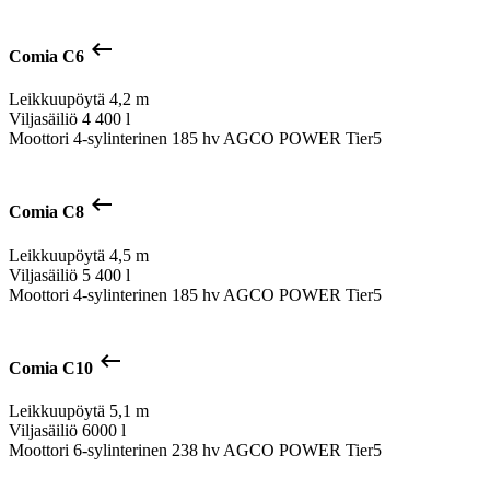
keyboard_backspace
Comia C6
Leikkuupöytä
4,2 m
Viljasäiliö
4 400 l
Moottori
4-sylinterinen 185 hv AGCO POWER Tier5
keyboard_backspace
Comia C8
Leikkuupöytä
4,5 m
Viljasäiliö
5 400 l
Moottori
4-sylinterinen 185 hv AGCO POWER Tier5
keyboard_backspace
Comia C10
Leikkuupöytä
5,1 m
Viljasäiliö
6000 l
Moottori
6-sylinterinen 238 hv AGCO POWER Tier5