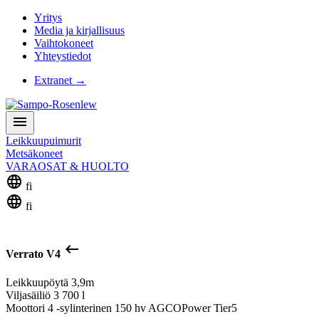
Yritys
Media ja kirjallisuus
Vaihtokoneet
Yhteystiedot
Extranet
→
menu
Leikkuupuimurit
Metsäkoneet
VARAOSAT & HUOLTO
language
fi
language
fi
keyboard_backspace
Verrato V4
Leikkuupöytä
3,9m
Viljasäiliö
3 700 l
Moottori
4 -sylinterinen 150 hv AGCOPower Tier5