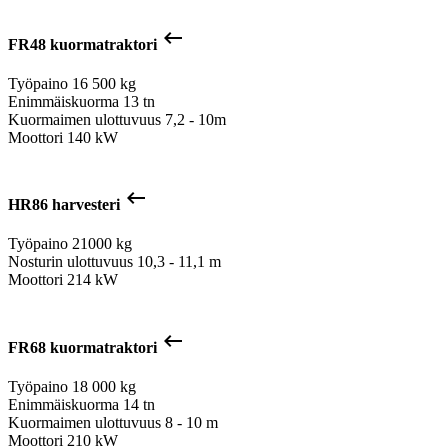
keyboard_backspace
FR48 kuormatraktori
Työpaino
16 500 kg
Enimmäiskuorma
13 tn
Kuormaimen ulottuvuus
7,2 - 10m
Moottori
140 kW
keyboard_backspace
HR86 harvesteri
Työpaino
21000 kg
Nosturin ulottuvuus
10,3 - 11,1 m
Moottori
214 kW
keyboard_backspace
FR68 kuormatraktori
Työpaino
18 000 kg
Enimmäiskuorma
14 tn
Kuormaimen ulottuvuus
8 - 10 m
Moottori
210 kW