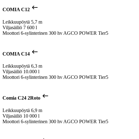
keyboard_backspace
COMIA C12
Leikkuupöytä
5,7 m
Viljasäiliö
7 600 l
Moottori
6-sylinterinen 300 hv AGCO POWER Tier5
keyboard_backspace
COMIA C14
Leikkuupöytä
6,3 m
Viljasäiliö
10.000 l
Moottori
6-sylinterinen 300 hv AGCO POWER Tier5
keyboard_backspace
Comia C24 2Roto
Leikkuupöytä
6,9 m
Viljasäiliö
10 000 l
Moottori
6-sylinterinen 300 hv AGCO POWER Tier5