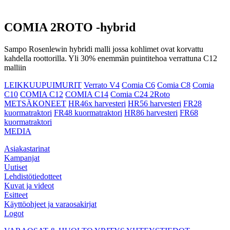
COMIA 2ROTO -hybrid
Sampo Rosenlewin hybridi malli jossa kohlimet ovat korvattu
kahdella roottorilla. Yli 30% enemmän puintitehoa verrattuna C12
malliin
LEIKKUUPUIMURIT
Verrato V4
Comia C6
Comia C8
Comia
C10
COMIA C12
COMIA C14
Comia C24 2Roto
METSÄKONEET
HR46x harvesteri
HR56 harvesteri
FR28
kuormatraktori
FR48 kuormatraktori
HR86 harvesteri
FR68
kuormatraktori
MEDIA
Asiakastarinat
Kampanjat
Uutiset
Lehdistötiedotteet
Kuvat ja videot
Esitteet
Käyttöohjeet ja varaosakirjat
Logot