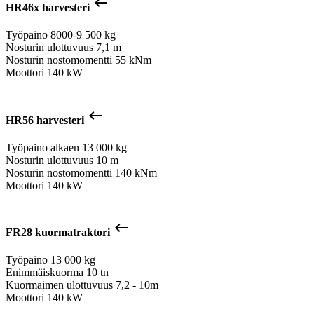
keyboard_backspace
HR46x harvesteri
Työpaino
8000-9 500 kg
Nosturin ulottuvuus
7,1 m
Nosturin nostomomentti
55 kNm
Moottori
140 kW
keyboard_backspace
HR56 harvesteri
Työpaino alkaen
13 000 kg
Nosturin ulottuvuus
10 m
Nosturin nostomomentti
140 kNm
Moottori
140 kW
keyboard_backspace
FR28 kuormatraktori
Työpaino
13 000 kg
Enimmäiskuorma
10 tn
Kuormaimen ulottuvuus
7,2 - 10m
Moottori
140 kW