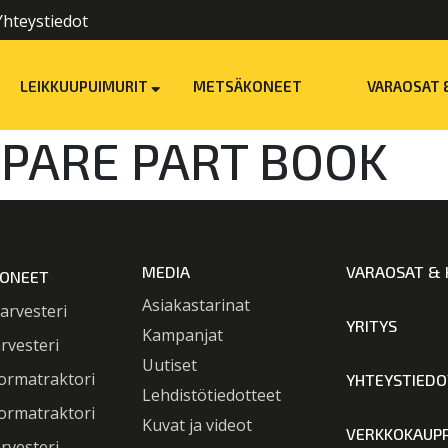
Yhteystiedot
LEIKKUUPUIMURIT
METSÄKONEET
VARAOSAT 
 SPARE PART BOOK
MEDIA
VARAOSAT & 
ONEET
Asiakastarinat
arvesteri
YRITYS
Kampanjat
rvesteri
Uutiset
ormatraktori
YHTEYSTIEDO
Lehdistötiedotteet
ormatraktori
Kuvat ja videot
VERKKOKAUP
rvesteri