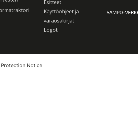
Esitteet
ormatraktori
Käyttöohjeet ja
SAMPO-VERK
varaosakirjat
Logot
 Protection Notice