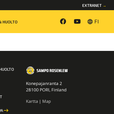
EXTRANET
→
language
FI
& HUOLTO
HUOLTO
Konepajanranta 2
28100 PORI, Finland
T
Kartta | Map
keyboard_backspace
PA