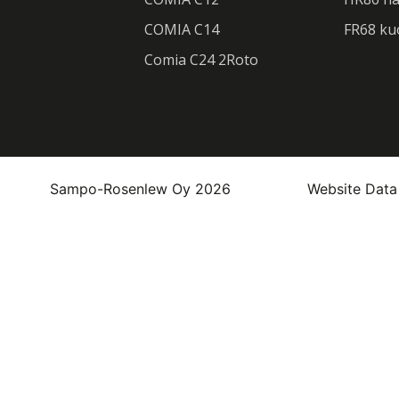
COMIA C14
FR68 ku
Comia C24 2Roto
Sampo-Rosenlew Oy 2026
Website Data