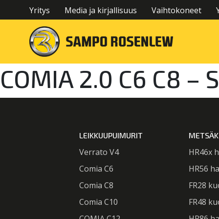
Yritys
Media ja kirjallisuus
Vaihtokoneet
COMIA 2.0 C6 C8 –
LEIKKUUPUIMURIT
METSÄK
Verrato V4
HR46x h
Comia C6
HR56 ha
Comia C8
FR28 ku
Comia C10
FR48 ku
COMIA C12
HR86 ha