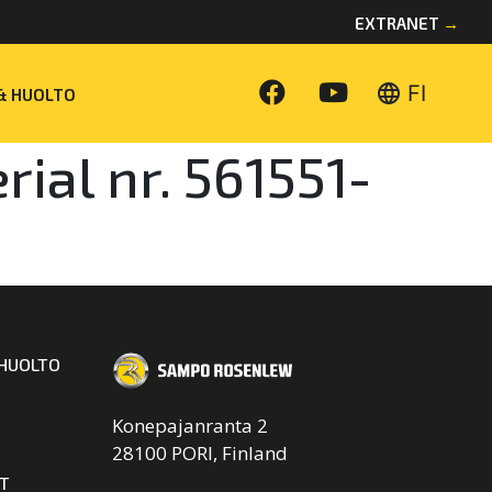
EXTRANET
→
language
FI
& HUOLTO
ial nr. 561551-
HUOLTO
Konepajanranta 2
28100 PORI, Finland
T