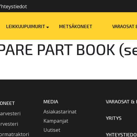
Yhteystiedot
LEIKKUUPUIMURIT
METSÄKONEET
VARAOSAT 
PARE PART BOOK (ser
MEDIA
VARAOSAT & 
ONEET
Asiakastarinat
arvesteri
YRITYS
Kampanjat
rvesteri
Uutiset
ormatraktori
YHTEYSTIEDO