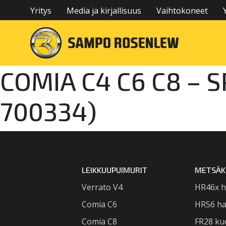
Yritys
Media ja kirjallisuus
Vaihtokoneet
COMIA C4 C6 C8 – S
700334)
LEIKKUUPUIMURIT
METSÄK
Verrato V4
HR46x h
Comia C6
HR56 ha
Comia C8
FR28 ku