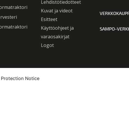
Lehdistötiedotteet
ormatraktori
Kuvat ja videot
VERKKOKAUP
rvesteri
Esitteet
ormatraktori
Käyttöohjeet ja
SAMPO-VERK
varaosakirjat
Logot
 Protection Notice