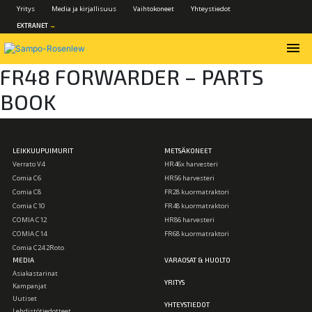
Yritys
Media ja kirjallisuus
Vaihtokoneet
Yhteystiedot
EXTRANET
→
menu
FR48 FORWARDER – PARTS
BOOK
LEIKKUUPUIMURIT
METSÄKONEET
Verrato V4
HR46x harvesteri
Comia C6
HR56 harvesteri
Comia C8
FR28 kuormatraktori
Comia C10
FR48 kuormatraktori
COMIA C12
HR86 harvesteri
COMIA C14
FR68 kuormatraktori
Comia C24 2Roto
MEDIA
VARAOSAT & HUOLTO
Asiakastarinat
YRITYS
Kampanjat
Uutiset
YHTEYSTIEDOT
Lehdistötiedotteet