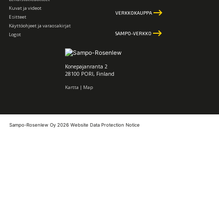
Kuvat ja videot
keyboard_backspace
VERKKOKAUPPA
Esitteet
Käyttöohjeet ja varaosakirjat
keyboard_backspace
SAMPO-VERKKO
Logot
Konepajanranta 2
28100 PORI, Finland
Kartta | Map
Sampo-Rosenlew Oy 2026
Website Data Protection Notice