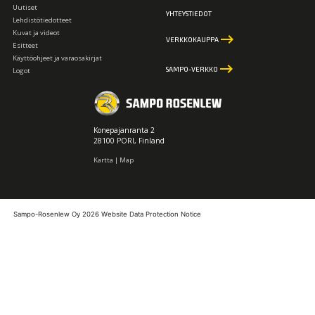
Uutiset
YHTEYSTIEDOT
Lehdistötiedotteet
Kuvat ja videot
keyboard_backspace
VERKKOKAUPPA
Esitteet
Käyttöohjeet ja varaosakirjat
keyboard_backspace
SAMPO-VERKKO
Logot
Konepajanranta 2
28100 PORI, Finland
Kartta | Map
Sampo-Rosenlew Oy 2026
Website Data Protection Notice