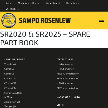
Yritys
Media ja kirjallisuus
Vaihtokoneet
Yhteystiedot
EXTRANET
→
menu
SR2020 & SR2025 – SPARE
PART BOOK
LEIKKUUPUIMURIT
METSÄKONEET
Verrato V4
HR46x harvesteri
Comia C6
HR56 harvesteri
Comia C8
FR28 kuormatraktori
Comia C10
FR48 kuormatraktori
COMIA C12
HR86 harvesteri
COMIA C14
FR68 kuormatraktori
Comia C24 2Roto
MEDIA
VARAOSAT & HUOLTO
Asiakastarinat
YRITYS
Kampanjat