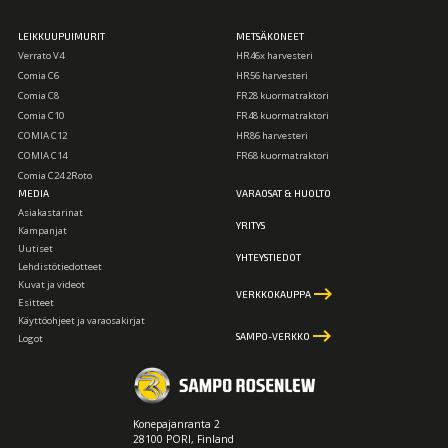
LEIKKUUPUIMURIT
METSÄKONEET
Verrato V4
HR46x harvesteri
Comia C6
HR56 harvesteri
Comia C8
FR28 kuormatraktori
Comia C10
FR48 kuormatraktori
COMIA C12
HR86 harvesteri
COMIA C14
FR68 kuormatraktori
Comia C24 2Roto
MEDIA
VARAOSAT & HUOLTO
Asiakastarinat
YRITYS
Kampanjat
Uutiset
YHTEYSTIEDOT
Lehdistötiedotteet
Kuvat ja videot
keyboard_backspace
VERKKOKAUPPA
Esitteet
Käyttöohjeet ja varaosakirjat
keyboard_backspace
SAMPO-VERKKO
Logot
Konepajanranta 2
28100 PORI, Finland