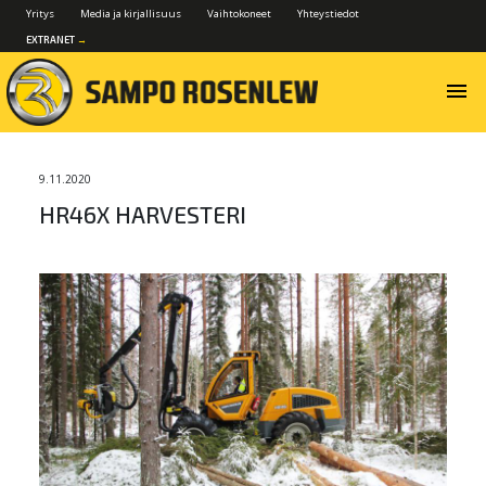
Yritys
Media ja kirjallisuus
Vaihtokoneet
Yhteystiedot
EXTRANET
→
menu
9.11.2020
HR46X HARVESTERI