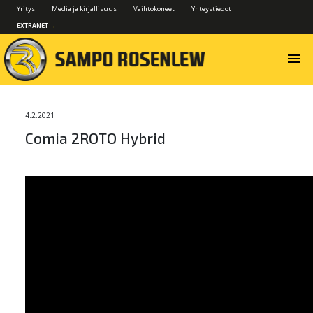
Yritys
Media ja kirjallisuus
Vaihtokoneet
Yhteystiedot
EXTRANET
→
menu
4.2.2021
Comia 2ROTO Hybrid