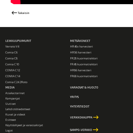
keyboard_backspace
Takaisin
LEIKKUUPUIMURIT
METSÄKONEET
Verrato V4
HR46x harvesteri
Comia C6
HR56 harvesteri
Comia C8
FR28 kuormatraktori
Comia C10
FR48 kuormatraktori
COMIA C12
HR86 harvesteri
COMIA C14
FR68 kuormatraktori
Comia C24 2Roto
MEDIA
VARAOSAT & HUOLTO
Asiakastarinat
YRITYS
Kampanjat
Uutiset
YHTEYSTIEDOT
Lehdistötiedotteet
Kuvat ja videot
keyboard_backspace
VERKKOKAUPPA
Esitteet
Käyttöohjeet ja varaosakirjat
keyboard_backspace
SAMPO-VERKKO
Logot